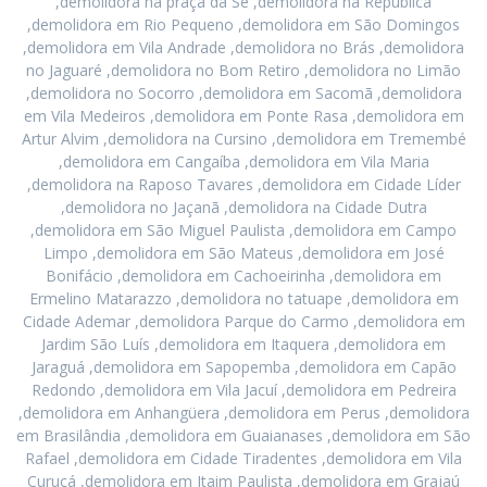
,demolidora na praça da Sé ,demolidora na República
,demolidora em Rio Pequeno ,demolidora em São Domingos
,demolidora em Vila Andrade ,demolidora no Brás ,demolidora
no Jaguaré ,demolidora no Bom Retiro ,demolidora no Limão
,demolidora no Socorro ,demolidora em Sacomã ,demolidora
em Vila Medeiros ,demolidora em Ponte Rasa ,demolidora em
Artur Alvim ,demolidora na Cursino ,demolidora em Tremembé
,demolidora em Cangaíba ,demolidora em Vila Maria
,demolidora na Raposo Tavares ,demolidora em Cidade Líder
,demolidora no Jaçanã ,demolidora na Cidade Dutra
,demolidora em São Miguel Paulista ,demolidora em Campo
Limpo ,demolidora em São Mateus ,demolidora em José
Bonifácio ,demolidora em Cachoeirinha ,demolidora em
Ermelino Matarazzo ,demolidora no tatuape ,demolidora em
Cidade Ademar ,demolidora Parque do Carmo ,demolidora em
Jardim São Luís ,demolidora em Itaquera ,demolidora em
Jaraguá ,demolidora em Sapopemba ,demolidora em Capão
Redondo ,demolidora em Vila Jacuí ,demolidora em Pedreira
,demolidora em Anhangüera ,demolidora em Perus ,demolidora
em Brasilândia ,demolidora em Guaianases ,demolidora em São
Rafael ,demolidora em Cidade Tiradentes ,demolidora em Vila
Curuçá ,demolidora em Itaim Paulista ,demolidora em Grajaú