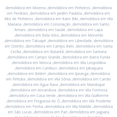
demolidora em Moema ,demolidora em Pinheiros ,demolidora
em Perdizes ,demolidora em Jardim Paulista ,demolidora em
Alto de Pinheiros ,demolidora em Itaim Bibi ,demolidora em Vila
Mariana ,demolidora em Consolação ,demolidora em Santo
Amaro ,demolidora em Saúde ,demolidora em Lapa
,demolidora em Bela Vista ,demolidora em Morumbi
,demolidora em Tatuapé ,demolidora em Liberdade, demolidora
em Distrito ,demolidora em Campo Belo ,demolidora em Santa
Cecília ,demolidora em Butantã ,demolidora em Santana
,demolidora em Campo Grande ,demolidora em Barra Funda
,demolidora em Mooca ,demolidora em Vila Leopoldina
,demolidora em Cambuci ,demolidora em Jabaquara
,demolidora em Belém ,demolidora em Ipiranga ,demolidora
em Pirituba ,demolidora em Vila Sônia ,demolidora em Carrão
,demolidora em Água Rasa ,demolidora em Manduque
,demolidora em Aricanduva ,demolidora em Vila Formosa
,demolidora em Casa Verde ,demolidora em Vila Guilherme
,demolidora em Freguesia do Ó ,demolidora em Vila Prudente
,demolidora em Penha ,demolidora em Vila Matilde ,demolidora
em São Lucas ,demolidora em Pari ,demolidora em Jaguara