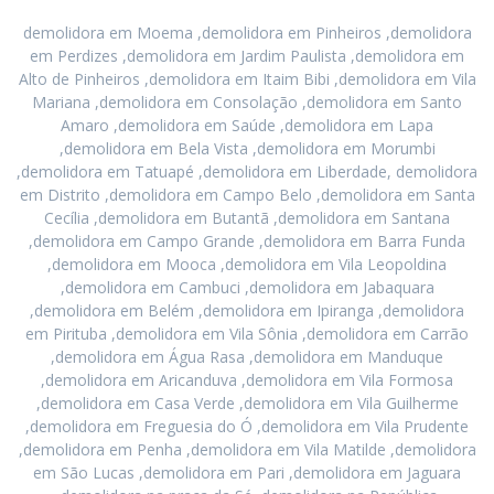
demolidora em Moema ,demolidora em Pinheiros ,demolidora
em Perdizes ,demolidora em Jardim Paulista ,demolidora em
Alto de Pinheiros ,demolidora em Itaim Bibi ,demolidora em Vila
Mariana ,demolidora em Consolação ,demolidora em Santo
Amaro ,demolidora em Saúde ,demolidora em Lapa
,demolidora em Bela Vista ,demolidora em Morumbi
,demolidora em Tatuapé ,demolidora em Liberdade, demolidora
em Distrito ,demolidora em Campo Belo ,demolidora em Santa
Cecília ,demolidora em Butantã ,demolidora em Santana
,demolidora em Campo Grande ,demolidora em Barra Funda
,demolidora em Mooca ,demolidora em Vila Leopoldina
,demolidora em Cambuci ,demolidora em Jabaquara
,demolidora em Belém ,demolidora em Ipiranga ,demolidora
em Pirituba ,demolidora em Vila Sônia ,demolidora em Carrão
,demolidora em Água Rasa ,demolidora em Manduque
,demolidora em Aricanduva ,demolidora em Vila Formosa
,demolidora em Casa Verde ,demolidora em Vila Guilherme
,demolidora em Freguesia do Ó ,demolidora em Vila Prudente
,demolidora em Penha ,demolidora em Vila Matilde ,demolidora
em São Lucas ,demolidora em Pari ,demolidora em Jaguara