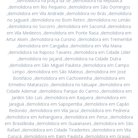
,demolidora na praça da Sé ,demolidora na República
,demolidora em Rio Pequeno ,demolidora em São Domingos
,demolidora em Vila Andrade ,demolidora no Brás ,demolidora
no Jaguaré ,demolidora no Bom Retiro ,demolidora no Limão
,demolidora no Socorro ,demolidora em Sacomã ,demolidora
em Vila Medeiros ,demolidora em Ponte Rasa ,demolidora em
Artur Alvim ,demolidora na Cursino ,demolidora em Tremembé
,demolidora em Cangaíba ,demolidora em Vila Maria
,demolidora na Raposo Tavares ,demolidora em Cidade Líder
,demolidora no Jaçanã ,demolidora na Cidade Dutra
,demolidora em São Miguel Paulista ,demolidora em Campo
Limpo ,demolidora em São Mateus ,demolidora em José
Bonifácio ,demolidora em Cachoeirinha ,demolidora em
Ermelino Matarazzo ,demolidora no tatuape ,demolidora em
Cidade Ademar ,demolidora Parque do Carmo ,demolidora em
Jardim São Luís ,demolidora em Itaquera ,demolidora em
Jaraguá ,demolidora em Sapopemba ,demolidora em Capão
Redondo ,demolidora em Vila Jacuí ,demolidora em Pedreira
,demolidora em Anhangüera ,demolidora em Perus ,demolidora
em Brasilândia ,demolidora em Guaianases ,demolidora em São
Rafael ,demolidora em Cidade Tiradentes ,demolidora em Vila
Curuçá ,demolidora em Itaim Paulista ,demolidora em Grajaú