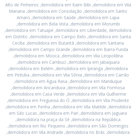
Alto de Pinheiros ,demolidora em Itaim Bibi ,demolidora em Vila
Mariana ,demolidora em Consolação ,demolidora em Santo
Amaro ,demolidora em Saúde ,demolidora em Lapa
,demolidora em Bela Vista ,demolidora em Morumbi
,demolidora em Tatuapé ,demolidora em Liberdade, demolidora
em Distrito ,demolidora em Campo Belo ,demolidora em Santa
Cecília ,demolidora em Butantã ,demolidora em Santana
,demolidora em Campo Grande ,demolidora em Barra Funda
,demolidora em Mooca ,demolidora em Vila Leopoldina
,demolidora em Cambuci ,demolidora em Jabaquara
,demolidora em Belém ,demolidora em Ipiranga ,demolidora
em Pirituba ,demolidora em Vila Sônia ,demolidora em Carrão
,demolidora em Água Rasa ,demolidora em Manduque
,demolidora em Aricanduva ,demolidora em Vila Formosa
,demolidora em Casa Verde ,demolidora em Vila Guilherme
,demolidora em Freguesia do Ó ,demolidora em Vila Prudente
,demolidora em Penha ,demolidora em Vila Matilde ,demolidora
em São Lucas ,demolidora em Pari ,demolidora em Jaguara
,demolidora na praça da Sé ,demolidora na República
,demolidora em Rio Pequeno ,demolidora em São Domingos
,demolidora em Vila Andrade ,demolidora no Brás ,demolidora