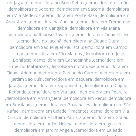
no Jaguaré ,demolidora no Bom Retiro ,demolidora no Limão
,demolidora no Socorro ,demolidora em Sacomã ,demolidora
em Vila Medeiros ,demolidora em Ponte Rasa ,demolidora em
Artur Alvim ,demolidora na Cursino ,demolidora em Tremembé
,demolidora em Cangaíba ,demolidora em Vila Maria
,demolidora na Raposo Tavares ,demolidora em Cidade Líder
,demolidora no Jaçanã ,demolidora na Cidade Dutra
,demolidora em São Miguel Paulista ,demolidora em Campo
Limpo ,demolidora em São Mateus ,demolidora em José
Bonifácio ,demolidora em Cachoeirinha ,demolidora em
Ermelino Matarazzo ,demolidora no tatuape ,demolidora em
Cidade Ademar ,demolidora Parque do Carmo ,demolidora em
Jardim São Luís ,demolidora em Itaquera ,demolidora em
Jaraguá ,demolidora em Sapopemba ,demolidora em Capão
Redondo ,demolidora em Vila Jacuí ,demolidora em Pedreira
,demolidora em Anhangüera ,demolidora em Perus ,demolidora
em Brasilândia ,demolidora em Guaianases ,demolidora em São
Rafael ,demolidora em Cidade Tiradentes ,demolidora em Vila
Curuçá ,demolidora em Itaim Paulista ,demolidora em Grajaú
,demolidora em Jardim Helena ,demolidora em Iguatemi
,demolidora em Jardim Ângela ,demolidora em Lajeado