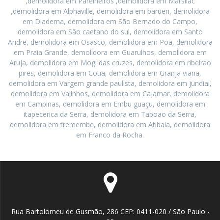
,demolidora em Parelheiros ,demolidora em Marsilac
,demolidora em Alphaville, demolidora em barueri, demolidora
em Diadema, demolidora em São Bernado do Campo,
demolidora em São caetano do sul, demolidora em Santo
Andre, demolidora em Osasco, demolidora em Poa, demolidora
em Praia Grande, demolidora em Guarulhos, demolidora em
Aruja, demolidora em Mogi das cruzes, demolidora em ribeirao
pires, demolidora em Cotia, demolidora em Granja viana,
demolidora em Vargem grande paulista, demolidora em jundiai,
demolidora em Valinhos, demolidora em Cajamar, demolidora
em Campinas, demolidora em Embu guaçu, demolidora em
itapecerica da Serra, demolidora em Taboao da Serra,
demolidora em tremembe, demolidora em Atibaia, demolidora
em Franco da Rocha.
Rua Bartolomeu de Gusmão, 286 CEP: 0411-020 / São Paulo -