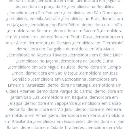
em São Lucas ,demolidora em Pari ,demolidora em Jaguara
,demolidora na praça da Sé ,demolidora na República
,demolidora em Rio Pequeno ,demolidora em São Domingos
,demolidora em Vila Andrade ,demolidora no Brás ,demolidora
no Jaguaré ,demolidora no Bom Retiro ,demolidora no Limão
,demolidora no Socorro ,demolidora em Sacomã ,demolidora
em Vila Medeiros ,demolidora em Ponte Rasa ,demolidora em
Artur Alvim ,demolidora na Cursino ,demolidora em Tremembé
,demolidora em Cangaíba ,demolidora em Vila Maria
,demolidora na Raposo Tavares ,demolidora em Cidade Líder
,demolidora no Jaçanã ,demolidora na Cidade Dutra
,demolidora em São Miguel Paulista ,demolidora em Campo
Limpo ,demolidora em São Mateus ,demolidora em José
Bonifácio ,demolidora em Cachoeirinha ,demolidora em
Ermelino Matarazzo ,demolidora no tatuape ,demolidora em
Cidade Ademar ,demolidora Parque do Carmo ,demolidora em
Jardim São Luís ,demolidora em Itaquera ,demolidora em
Jaraguá ,demolidora em Sapopemba ,demolidora em Capão
Redondo ,demolidora em Vila Jacuí ,demolidora em Pedreira
,demolidora em Anhangüera ,demolidora em Perus ,demolidora
em Brasilândia ,demolidora em Guaianases ,demolidora em São
Rafael ,demolidora em Cidade Tiradentes ,demolidora em Vila