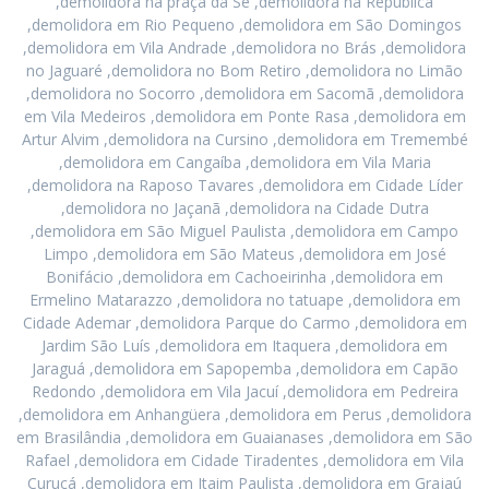
,demolidora na praça da Sé ,demolidora na República
,demolidora em Rio Pequeno ,demolidora em São Domingos
,demolidora em Vila Andrade ,demolidora no Brás ,demolidora
no Jaguaré ,demolidora no Bom Retiro ,demolidora no Limão
,demolidora no Socorro ,demolidora em Sacomã ,demolidora
em Vila Medeiros ,demolidora em Ponte Rasa ,demolidora em
Artur Alvim ,demolidora na Cursino ,demolidora em Tremembé
,demolidora em Cangaíba ,demolidora em Vila Maria
,demolidora na Raposo Tavares ,demolidora em Cidade Líder
,demolidora no Jaçanã ,demolidora na Cidade Dutra
,demolidora em São Miguel Paulista ,demolidora em Campo
Limpo ,demolidora em São Mateus ,demolidora em José
Bonifácio ,demolidora em Cachoeirinha ,demolidora em
Ermelino Matarazzo ,demolidora no tatuape ,demolidora em
Cidade Ademar ,demolidora Parque do Carmo ,demolidora em
Jardim São Luís ,demolidora em Itaquera ,demolidora em
Jaraguá ,demolidora em Sapopemba ,demolidora em Capão
Redondo ,demolidora em Vila Jacuí ,demolidora em Pedreira
,demolidora em Anhangüera ,demolidora em Perus ,demolidora
em Brasilândia ,demolidora em Guaianases ,demolidora em São
Rafael ,demolidora em Cidade Tiradentes ,demolidora em Vila
Curuçá ,demolidora em Itaim Paulista ,demolidora em Grajaú