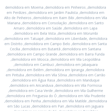
demolidora em Moema ,demolidora em Pinheiros ,demolidora
em Perdizes ,demolidora em Jardim Paulista ,demolidora em
Alto de Pinheiros ,demolidora em Itaim Bibi ,demolidora em Vila
Mariana ,demolidora em Consolação ,demolidora em Santo
Amaro ,demolidora em Saúde ,demolidora em Lapa
,demolidora em Bela Vista ,demolidora em Morumbi
,demolidora em Tatuapé ,demolidora em Liberdade, demolidora
em Distrito ,demolidora em Campo Belo ,demolidora em Santa
Cecília ,demolidora em Butantã ,demolidora em Santana
,demolidora em Campo Grande ,demolidora em Barra Funda
,demolidora em Mooca ,demolidora em Vila Leopoldina
,demolidora em Cambuci ,demolidora em Jabaquara
,demolidora em Belém ,demolidora em Ipiranga ,demolidora
em Pirituba ,demolidora em Vila Sônia ,demolidora em Carrão
,demolidora em Água Rasa ,demolidora em Manduque
,demolidora em Aricanduva ,demolidora em Vila Formosa
,demolidora em Casa Verde ,demolidora em Vila Guilherme
,demolidora em Freguesia do Ó ,demolidora em Vila Prudente
,demolidora em Penha ,demolidora em Vila Matilde ,demolidora
em São Lucas ,demolidora em Pari ,demolidora em Jaguara