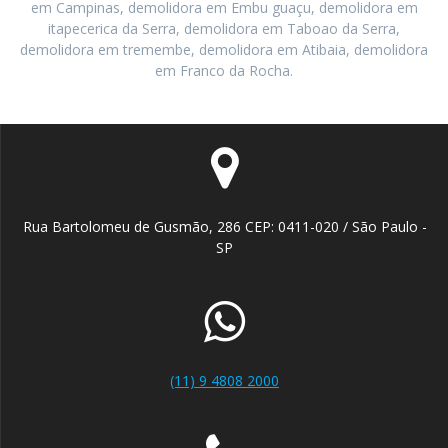
em Campinas, demolidora em Embu guaçu, demolidora em
itapecerica da Serra, demolidora em Taboao da Serra,
demolidora em tremembe, demolidora em Atibaia, demolidora
em Franco da Rocha.
Rua Bartolomeu de Gusmão, 286 CEP: 0411-020 / São Paulo -
SP
(11) 9 4808 2000