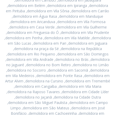
,demolidora em Cambuci ,demolidora em Jabaquara
,demolidora em Belém ,demolidora em Ipiranga ,demolidora
em Pirituba ,demolidora em Vila Sônia ,demolidora em Carrão
,demolidora em Água Rasa ,demolidora em Manduque
,demolidora em Aricanduva ,demolidora em Vila Formosa
,demolidora em Casa Verde ,demolidora em Vila Guilherme
,demolidora em Freguesia do Ó ,demolidora em Vila Prudente
,demolidora em Penha ,demolidora em Vila Matilde ,demolidora
em São Lucas ,demolidora em Pari ,demolidora em Jaguara
,demolidora na praça da Sé ,demolidora na República
,demolidora em Rio Pequeno ,demolidora em São Domingos
,demolidora em Vila Andrade ,demolidora no Brás ,demolidora
no Jaguaré ,demolidora no Bom Retiro ,demolidora no Limão
,demolidora no Socorro ,demolidora em Sacomã ,demolidora
em Vila Medeiros ,demolidora em Ponte Rasa ,demolidora em
Artur Alvim ,demolidora na Cursino ,demolidora em Tremembé
,demolidora em Cangaíba ,demolidora em Vila Maria
,demolidora na Raposo Tavares ,demolidora em Cidade Líder
,demolidora no Jaçanã ,demolidora na Cidade Dutra
,demolidora em São Miguel Paulista ,demolidora em Campo
Limpo ,demolidora em São Mateus ,demolidora em José
Bonifácio ,demolidora em Cachoeirinha ,demolidora em