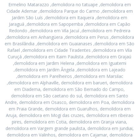
Ermelino Matarazzo ,demolidora no tatuape ,demolidora em
Cidade Ademar ,demolidora Parque do Carmo ,demolidora em
Jardim São Luís ,demolidora em Itaquera ,demolidora em
Jaraguá ,demolidora em Sapopemba ,demolidora em Capão
Redondo ,demolidora em Vila Jacuí ,demolidora em Pedreira
,demolidora em Anhangüera ,demolidora em Perus ,demolidora
em Brasilândia ,demolidora em Guaianases ,demolidora em São
Rafael ,demolidora em Cidade Tiradentes ,demolidora em Vila
Curuçá ,demolidora em Itaim Paulista ,demolidora em Grajaú
,demolidora em Jardim Helena ,demolidora em Iguatemi
,demolidora em Jardim Ângela ,demolidora em Lajeado
,demolidora em Parelheiros ,demolidora em Marsilac
,demolidora em Alphaville, demolidora em barueri, demolidora
em Diadema, demolidora em São Bernado do Campo,
demolidora em São caetano do sul, demolidora em Santo
Andre, demolidora em Osasco, demolidora em Poa, demolidora
em Praia Grande, demolidora em Guarulhos, demolidora em
Aruja, demolidora em Mogi das cruzes, demolidora em ribeirao
pires, demolidora em Cotia, demolidora em Granja viana,
demolidora em Vargem grande paulista, demolidora em jundiai,
demolidora em Valinhos, demolidora em Cajamar, demolidora