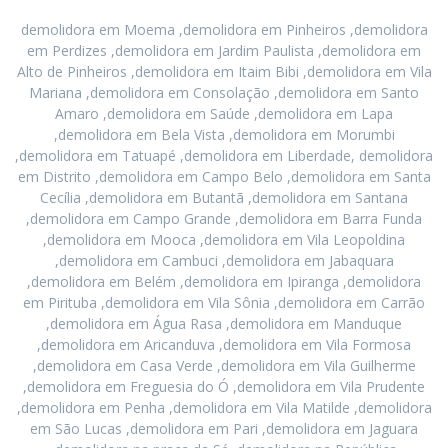
demolidora em Moema ,demolidora em Pinheiros ,demolidora
em Perdizes ,demolidora em Jardim Paulista ,demolidora em
Alto de Pinheiros ,demolidora em Itaim Bibi ,demolidora em Vila
Mariana ,demolidora em Consolação ,demolidora em Santo
Amaro ,demolidora em Saúde ,demolidora em Lapa
,demolidora em Bela Vista ,demolidora em Morumbi
,demolidora em Tatuapé ,demolidora em Liberdade, demolidora
em Distrito ,demolidora em Campo Belo ,demolidora em Santa
Cecília ,demolidora em Butantã ,demolidora em Santana
,demolidora em Campo Grande ,demolidora em Barra Funda
,demolidora em Mooca ,demolidora em Vila Leopoldina
,demolidora em Cambuci ,demolidora em Jabaquara
,demolidora em Belém ,demolidora em Ipiranga ,demolidora
em Pirituba ,demolidora em Vila Sônia ,demolidora em Carrão
,demolidora em Água Rasa ,demolidora em Manduque
,demolidora em Aricanduva ,demolidora em Vila Formosa
,demolidora em Casa Verde ,demolidora em Vila Guilherme
,demolidora em Freguesia do Ó ,demolidora em Vila Prudente
,demolidora em Penha ,demolidora em Vila Matilde ,demolidora
em São Lucas ,demolidora em Pari ,demolidora em Jaguara