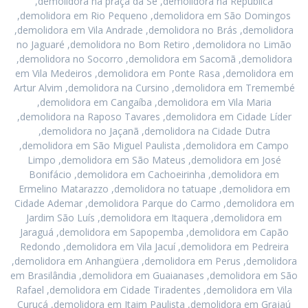
,demolidora na praça da Sé ,demolidora na República
,demolidora em Rio Pequeno ,demolidora em São Domingos
,demolidora em Vila Andrade ,demolidora no Brás ,demolidora
no Jaguaré ,demolidora no Bom Retiro ,demolidora no Limão
,demolidora no Socorro ,demolidora em Sacomã ,demolidora
em Vila Medeiros ,demolidora em Ponte Rasa ,demolidora em
Artur Alvim ,demolidora na Cursino ,demolidora em Tremembé
,demolidora em Cangaíba ,demolidora em Vila Maria
,demolidora na Raposo Tavares ,demolidora em Cidade Líder
,demolidora no Jaçanã ,demolidora na Cidade Dutra
,demolidora em São Miguel Paulista ,demolidora em Campo
Limpo ,demolidora em São Mateus ,demolidora em José
Bonifácio ,demolidora em Cachoeirinha ,demolidora em
Ermelino Matarazzo ,demolidora no tatuape ,demolidora em
Cidade Ademar ,demolidora Parque do Carmo ,demolidora em
Jardim São Luís ,demolidora em Itaquera ,demolidora em
Jaraguá ,demolidora em Sapopemba ,demolidora em Capão
Redondo ,demolidora em Vila Jacuí ,demolidora em Pedreira
,demolidora em Anhangüera ,demolidora em Perus ,demolidora
em Brasilândia ,demolidora em Guaianases ,demolidora em São
Rafael ,demolidora em Cidade Tiradentes ,demolidora em Vila
Curuçá ,demolidora em Itaim Paulista ,demolidora em Grajaú