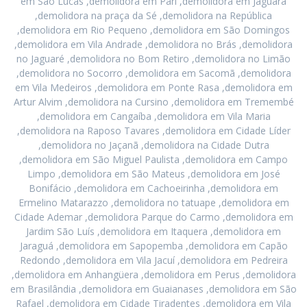
em São Lucas ,demolidora em Pari ,demolidora em Jaguara
,demolidora na praça da Sé ,demolidora na República
,demolidora em Rio Pequeno ,demolidora em São Domingos
,demolidora em Vila Andrade ,demolidora no Brás ,demolidora
no Jaguaré ,demolidora no Bom Retiro ,demolidora no Limão
,demolidora no Socorro ,demolidora em Sacomã ,demolidora
em Vila Medeiros ,demolidora em Ponte Rasa ,demolidora em
Artur Alvim ,demolidora na Cursino ,demolidora em Tremembé
,demolidora em Cangaíba ,demolidora em Vila Maria
,demolidora na Raposo Tavares ,demolidora em Cidade Líder
,demolidora no Jaçanã ,demolidora na Cidade Dutra
,demolidora em São Miguel Paulista ,demolidora em Campo
Limpo ,demolidora em São Mateus ,demolidora em José
Bonifácio ,demolidora em Cachoeirinha ,demolidora em
Ermelino Matarazzo ,demolidora no tatuape ,demolidora em
Cidade Ademar ,demolidora Parque do Carmo ,demolidora em
Jardim São Luís ,demolidora em Itaquera ,demolidora em
Jaraguá ,demolidora em Sapopemba ,demolidora em Capão
Redondo ,demolidora em Vila Jacuí ,demolidora em Pedreira
,demolidora em Anhangüera ,demolidora em Perus ,demolidora
em Brasilândia ,demolidora em Guaianases ,demolidora em São
Rafael ,demolidora em Cidade Tiradentes ,demolidora em Vila