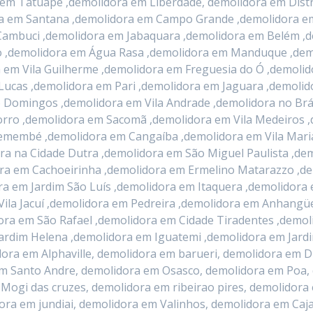
 em Tatuapé ,demolidora em Liberdade, demolidora em Dist
ora em Santana ,demolidora em Campo Grande ,demolidora 
Cambuci ,demolidora em Jabaquara ,demolidora em Belém ,d
ão ,demolidora em Água Rasa ,demolidora em Manduque ,dem
 em Vila Guilherme ,demolidora em Freguesia do Ó ,demoli
Lucas ,demolidora em Pari ,demolidora em Jaguara ,demolid
 Domingos ,demolidora em Vila Andrade ,demolidora no Brá
orro ,demolidora em Sacomã ,demolidora em Vila Medeiros 
remembé ,demolidora em Cangaíba ,demolidora em Vila Mari
ora na Cidade Dutra ,demolidora em São Miguel Paulista ,
ora em Cachoeirinha ,demolidora em Ermelino Matarazzo ,d
a em Jardim São Luís ,demolidora em Itaquera ,demolidor
ila Jacuí ,demolidora em Pedreira ,demolidora em Anhangü
ora em São Rafael ,demolidora em Cidade Tiradentes ,demol
Jardim Helena ,demolidora em Iguatemi ,demolidora em Jard
idora em Alphaville, demolidora em barueri, demolidora em
em Santo Andre, demolidora em Osasco, demolidora em Poa,
Mogi das cruzes, demolidora em ribeirao pires, demolidora 
ora em jundiai, demolidora em Valinhos, demolidora em Ca