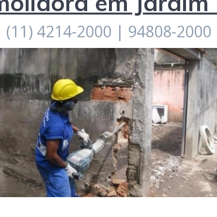
olidora em Jardim 
(11) 4214-2000 | 94808-2000