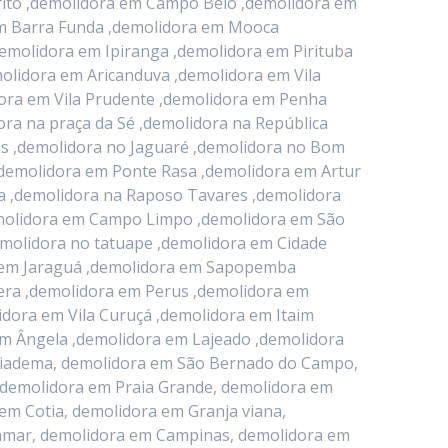
rito ,demolidora em Campo Belo ,demolidora em
em Barra Funda ,demolidora em Mooca
emolidora em Ipiranga ,demolidora em Pirituba
olidora em Aricanduva ,demolidora em Vila
dora em Vila Prudente ,demolidora em Penha
ora na praça da Sé ,demolidora na República
s ,demolidora no Jaguaré ,demolidora no Bom
,demolidora em Ponte Rasa ,demolidora em Artur
a ,demolidora na Raposo Tavares ,demolidora
demolidora em Campo Limpo ,demolidora em São
emolidora no tatuape ,demolidora em Cidade
a em Jaraguá ,demolidora em Sapopemba
era ,demolidora em Perus ,demolidora em
idora em Vila Curuçá ,demolidora em Itaim
im Ângela ,demolidora em Lajeado ,demolidora
 Diadema, demolidora em São Bernado do Campo,
 demolidora em Praia Grande, demolidora em
em Cotia, demolidora em Granja viana,
jamar, demolidora em Campinas, demolidora em