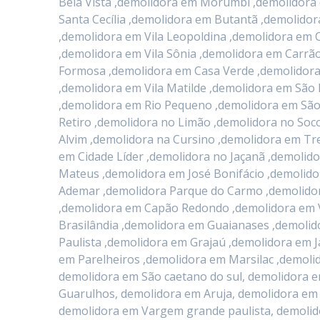
Bela Vista ,demolidora em Morumbi ,demolidora
Santa Cecília ,demolidora em Butantã ,demolid
,demolidora em Vila Leopoldina ,demolidora em 
,demolidora em Vila Sônia ,demolidora em Carr
Formosa ,demolidora em Casa Verde ,demolidora
,demolidora em Vila Matilde ,demolidora em São 
,demolidora em Rio Pequeno ,demolidora em São
Retiro ,demolidora no Limão ,demolidora no Soc
Alvim ,demolidora na Cursino ,demolidora em T
em Cidade Líder ,demolidora no Jaçanã ,demolid
Mateus ,demolidora em José Bonifácio ,demolid
Ademar ,demolidora Parque do Carmo ,demolidor
,demolidora em Capão Redondo ,demolidora em V
Brasilândia ,demolidora em Guaianases ,demolid
Paulista ,demolidora em Grajaú ,demolidora em 
em Parelheiros ,demolidora em Marsilac ,demol
demolidora em São caetano do sul, demolidora 
Guarulhos, demolidora em Aruja, demolidora em 
demolidora em Vargem grande paulista, demolid