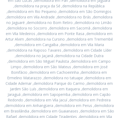
em São Lucas ,demolidora em Pari ,demolidora em Jaguara
,demolidora na praça da Sé ,demolidora na República
,demolidora em Rio Pequeno ,demolidora em São Domingos
,demolidora em Vila Andrade ,demolidora no Brás ,demolidora
no Jaguaré ,demolidora no Bom Retiro ,demolidora no Limão
,demolidora no Socorro ,demolidora em Sacomã ,demolidora
em Vila Medeiros ,demolidora em Ponte Rasa ,demolidora em
Artur Alvim ,demolidora na Cursino ,demolidora em Tremembé
,demolidora em Cangaíba ,demolidora em Vila Maria
,demolidora na Raposo Tavares ,demolidora em Cidade Líder
,demolidora no Jaçanã ,demolidora na Cidade Dutra
,demolidora em São Miguel Paulista ,demolidora em Campo
Limpo ,demolidora em São Mateus ,demolidora em José
Bonifácio ,demolidora em Cachoeirinha ,demolidora em
Ermelino Matarazzo ,demolidora no tatuape ,demolidora em
Cidade Ademar ,demolidora Parque do Carmo ,demolidora em
Jardim São Luís ,demolidora em Itaquera ,demolidora em
Jaraguá ,demolidora em Sapopemba ,demolidora em Capão
Redondo ,demolidora em Vila Jacuí ,demolidora em Pedreira
,demolidora em Anhangüera ,demolidora em Perus ,demolidora
em Brasilândia ,demolidora em Guaianases ,demolidora em São
Rafael ,demolidora em Cidade Tiradentes ,demolidora em Vila