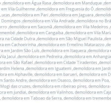
ão ,demolidora em Água Rasa ,demolidora em Manduque ,dem
 em Vila Guilherme ,demolidora em Freguesia do Ó ,demoli
Lucas ,demolidora em Pari ,demolidora em Jaguara ,demolid
 Domingos ,demolidora em Vila Andrade ,demolidora no Brá
orro ,demolidora em Sacomã ,demolidora em Vila Medeiros 
remembé ,demolidora em Cangaíba ,demolidora em Vila Mari
ora na Cidade Dutra ,demolidora em São Miguel Paulista ,
ora em Cachoeirinha ,demolidora em Ermelino Matarazzo ,d
a em Jardim São Luís ,demolidora em Itaquera ,demolidor
ila Jacuí ,demolidora em Pedreira ,demolidora em Anhangü
ora em São Rafael ,demolidora em Cidade Tiradentes ,demol
Jardim Helena ,demolidora em Iguatemi ,demolidora em Jard
idora em Alphaville, demolidora em barueri, demolidora em
em Santo Andre, demolidora em Osasco, demolidora em Poa,
Mogi das cruzes, demolidora em ribeirao pires, demolidora 
ora em jundiai, demolidora em Valinhos, demolidora em Ca
a, demolidora em Taboao da Serra, demolidora em tremembe