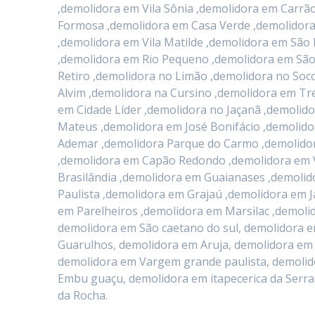
,demolidora em Vila Sônia ,demolidora em Carr
Formosa ,demolidora em Casa Verde ,demolidora
,demolidora em Vila Matilde ,demolidora em São 
,demolidora em Rio Pequeno ,demolidora em São
Retiro ,demolidora no Limão ,demolidora no Soc
Alvim ,demolidora na Cursino ,demolidora em T
em Cidade Líder ,demolidora no Jaçanã ,demolid
Mateus ,demolidora em José Bonifácio ,demolid
Ademar ,demolidora Parque do Carmo ,demolidor
,demolidora em Capão Redondo ,demolidora em V
Brasilândia ,demolidora em Guaianases ,demolid
Paulista ,demolidora em Grajaú ,demolidora em 
em Parelheiros ,demolidora em Marsilac ,demol
demolidora em São caetano do sul, demolidora 
Guarulhos, demolidora em Aruja, demolidora em 
demolidora em Vargem grande paulista, demolid
Embu guaçu, demolidora em itapecerica da Serr
da Rocha.