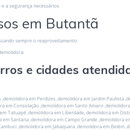
 e a segurança necessários
sos em Butantã
scando sempre o reaproveitamento.
 demolidora:
irros e cidades atendid
demolidora em Perdizes ,demolidora em Jardim Paulista ,d
idora em Consolação ,demolidora em Santo Amaro ,demolido
 em Tatuapé ,demolidora em Liberdade, demolidora em Dist
ora em Santana ,demolidora em Campo Grande ,demolidora 
Cambuci ,demolidora em Jabaquara ,demolidora em Belém ,d