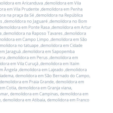
olidora em Aricanduva ,demolidora em Vila
dora em Vila Prudente ,demolidora em Penha
ora na praça da Sé ,demolidora na República
s ,demolidora no Jaguaré ,demolidora no Bom
,demolidora em Ponte Rasa ,demolidora em Artur
a ,demolidora na Raposo Tavares ,demolidora
demolidora em Campo Limpo ,demolidora em São
emolidora no tatuape ,demolidora em Cidade
a em Jaraguá ,demolidora em Sapopemba
era ,demolidora em Perus ,demolidora em
idora em Vila Curuçá ,demolidora em Itaim
im Ângela ,demolidora em Lajeado ,demolidora
 Diadema, demolidora em São Bernado do Campo,
 demolidora em Praia Grande, demolidora em
em Cotia, demolidora em Granja viana,
jamar, demolidora em Campinas, demolidora em
, demolidora em Atibaia, demolidora em Franco