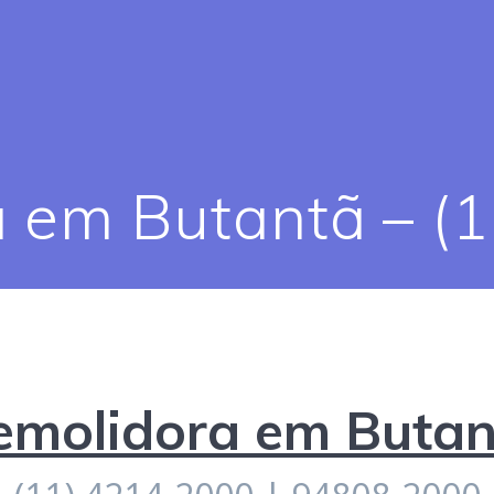
 em Butantã – (
emolidora em Butan