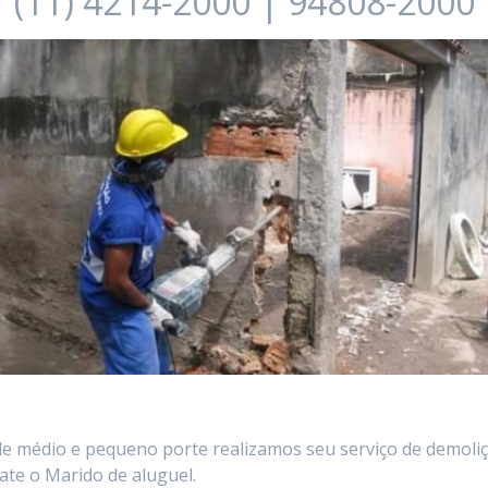
(11) 4214-2000 | 94808-2000
e médio e pequeno porte realizamos seu serviço de demoliçã
ate o Marido de aluguel.